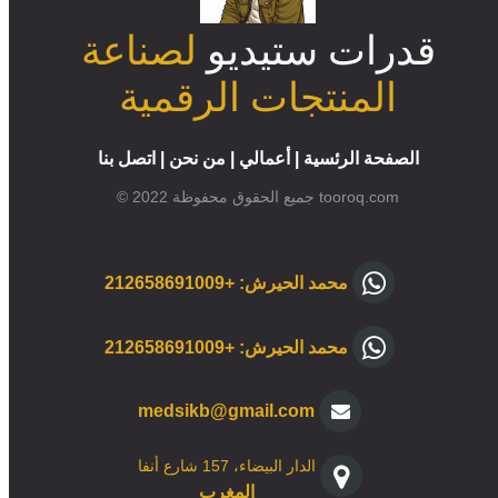
ب- في حال إنتهت مدة التعميد ولم يتم إنجاز الخدمة من 
قدرات ستيديو
لصناعة
قبل الطرف الثاني, يسترجع المبلغ للطرف الثالث في مدة 
المنتجات الرقمية
ج- في حال إنتهاء مدة التعميد يتم اشعار الطرف الأول 
في (القروب المخصص) في مدة اقصاها 24 ساعة, و في 
الصفحة الرئسية
|
أعمالي
|
من نحن
|
اتصل بنا
حال لم يتم الإشعار تطبق الفقرة (4-أ) والفقرة (4-ب) من 
© 2022 جميع الحقوق محفوظة tooroq.com
د- لا يحق للطرف الثاني مطالبة أي طرف من الاطراف بعد 
محمد الحيرش: +212658691009
ه- لا يمكن لأي طرف من الأطراف إنهاء مدة التعميد 
محمد الحيرش: +212658691009
بالإرادة المنفردة قبل المدة المتفق عليها باستثاناء 
الحالة المذكورة في الفقرة ( د-1) أو بموافقة جميع 
medsikb@gmail.com
الدار البيضاء، 157 شارع أنفا
المغرب