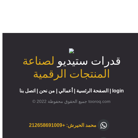
قدرات ستيديو
لصناعة
المنتجات الرقمية
login
|
الصفحة الرئسية
|
أعمالي
|
من نحن
|
اتصل بنا
© 2022 جميع الحقوق محفوظة tooroq.com
محمد الحيرش: +212658691009