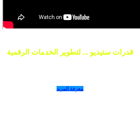
قدرات ستيديو ... لتطوير الخدمات الرقمية
السلام عليكم ورحمه الله وبركاته
منصة رقمية متعددة المهام - الدار البيضاء - المغرب
هل تريد إنشاء برنامج أو تطبيق؟
معرفة المزيد